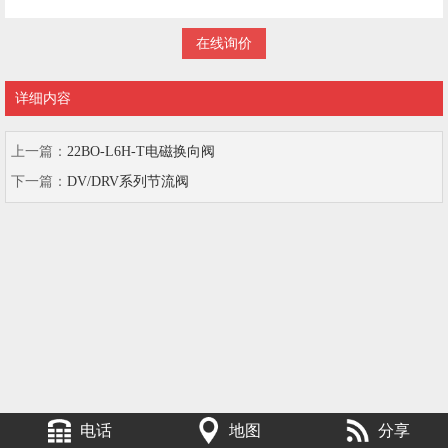
在线询价
详细内容
上一篇：
22BO-L6H-T电磁换向阀
下一篇：
DV/DRV系列节流阀
电话
地图
分享