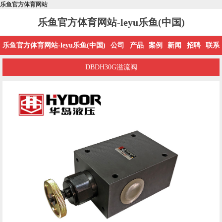
乐鱼官方体育网站
乐鱼官方体育网站-leyu乐鱼(中国)
乐鱼官方体育网站-leyu乐鱼(中国)
公司
产品
案例
新闻
招聘
联系
DBDH30G溢流阀